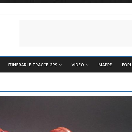
li per evitare sintomi e mantenere la performance
lettriche sempre più sostenibili
 il battito cardiaco
ITINERARI E TRACCE GPS
VIDEO
MAPPE
FOR