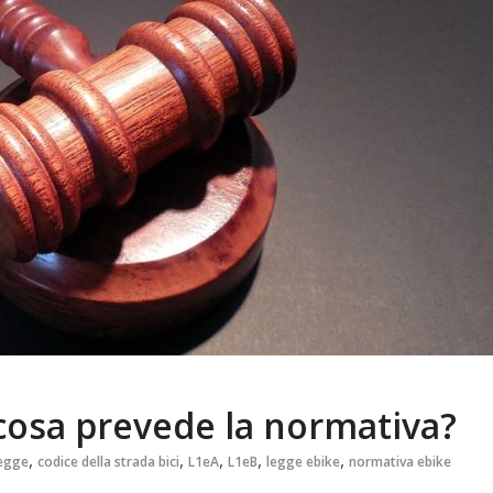
: cosa prevede la normativa?
,
,
,
,
,
legge
codice della strada bici
L1eA
L1eB
legge ebike
normativa ebike