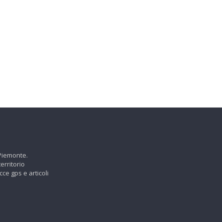
 Piemonte.
erritorio
cce gps e articoli