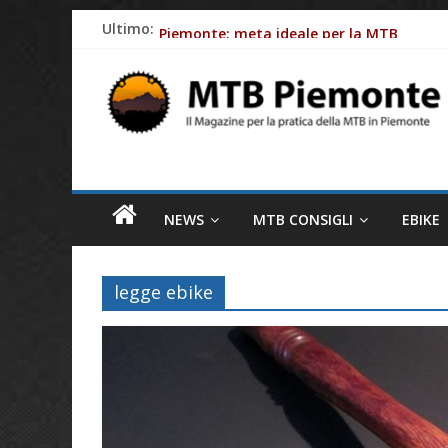
Skip
Ultimo:
Piemonte: meta ideale per la MTB
to
Batterie e-Bike: gli impatti ambientali
content
MTB
Ciclismo e allergie primaverili: 8 consig
Piemonte
Come le aziende stanno rendendo le bici e
Fasce cardio: perchè monitorare al meglio
Il
magazine
NEWS
MTB CONSIGLI
EBIKE
per
la
pratica
legge ebike
della
MTB
in
Piemonte