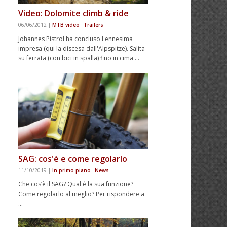
Video: Dolomite climb & ride
06/06/2012
|
MTB video
|
Trailers
Johannes Pistrol ha concluso l'ennesima
impresa (qui la discesa dall'Alpspitze). Salita
su ferrata (con bici in spalla) fino in cima …
SAG: cos'è e come regolarlo
11/10/2019
|
In primo piano
|
News
Che cos’è il SAG? Qual è la sua funzione?
Come regolarlo al meglio? Per rispondere a
…