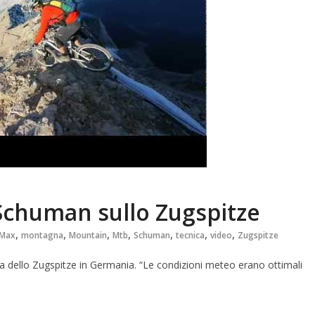
Schuman sullo Zugspitze
,
,
,
,
,
,
,
Max
montagna
Mountain
Mtb
Schuman
tecnica
video
Zugspitze
dello Zugspitze in Germania. “Le condizioni meteo erano ottimali