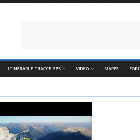
li per evitare sintomi e mantenere la performance
lettriche sempre più sostenibili
 il battito cardiaco
ITINERARI E TRACCE GPS
VIDEO
MAPPE
FOR