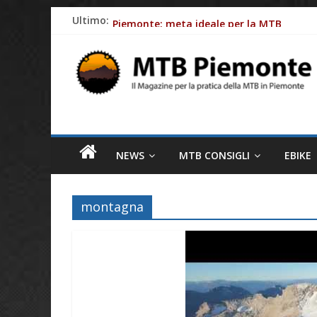
Skip
Ultimo:
Piemonte: meta ideale per la MTB
to
Batterie e-Bike: gli impatti ambientali
content
MTB
Ciclismo e allergie primaverili: 8 consig
Piemonte
Come le aziende stanno rendendo le bici e
Fasce cardio: perchè monitorare al meglio
Il
magazine
NEWS
MTB CONSIGLI
EBIKE
per
la
pratica
montagna
della
MTB
in
Piemonte