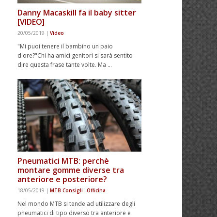
Danny Macaskill fa il baby sitter
[VIDEO]
20/05/2019
|
Video
"Mi puoi tenere il bambino un paio
d'ore?"Chi ha amici genitori si sarà sentito
dire questa frase tante volte. Ma …
Pneumatici MTB: perchè
montare gomme diverse tra
anteriore e posteriore?
18/05/2019
|
MTB Consigli
|
Officina
Nel mondo MTB si tende ad utilizzare degli
pneumatici di tipo diverso tra anteriore e