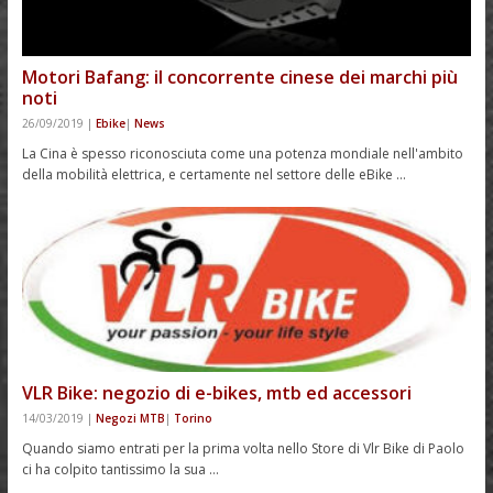
Motori Bafang: il concorrente cinese dei marchi più
noti
26/09/2019
|
Ebike
|
News
La Cina è spesso riconosciuta come una potenza mondiale nell'ambito
della mobilità elettrica, e certamente nel settore delle eBike …
VLR Bike: negozio di e-bikes, mtb ed accessori
14/03/2019
|
Negozi MTB
|
Torino
Quando siamo entrati per la prima volta nello Store di Vlr Bike di Paolo
ci ha colpito tantissimo la sua …