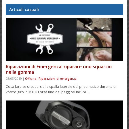
Articoli casuali
Riparazioni di Emergenza: riparare uno squarcio
nella gomma
28/03/2019
|
Officina
|
Riparazioni di emergenza
Cosa fare se si squarcia la spalla laterale del pneumatico durante un
vostro giro in MTB? Forse uno dei peggiori incubi …