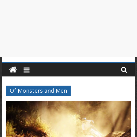
in
Piemonte
Of Monsters and Men