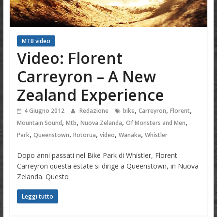
MTB video
Video: Florent
Carreyron – A New
Zealand Experience
,
,
,
4 Giugno 2012
Redazione
bike
Carreyron
Florent
,
,
,
,
Mountain Sound
Mtb
Nuova Zelanda
Of Monsters and Men
,
,
,
,
,
Park
Queenstown
Rotorua
video
Wanaka
Whistler
Dopo anni passati nel Bike Park di Whistler, Florent
Carreyron questa estate si dirige a Queenstown, in Nuova
Zelanda. Questo
Leggi tutto