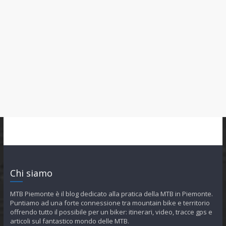
Chi siamo
MTB Piemonte è il blog dedicato alla pratica della MTB in Piemonte.
Puntiamo ad una forte connessione tra mountain bike e territorio
offrendo tutto il possibile per un biker: itinerari, video, tracce gps e
articoli sul fantastico mondo delle MTB.