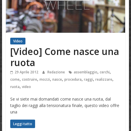
Video
[Video] Come nasce una
ruota
,
,
29 Aprile 2012
Redazione
assemblaggio
cerchi
,
,
,
,
,
,
,
come
costruire
mozzi
nasce
procedura
raggi
realizzare
,
ruota
video
Se vi siete mai domandati come nasce una ruota, dal
taglio dei raggi alla tensionatura finale, questo video offre
una
Leggi tutto