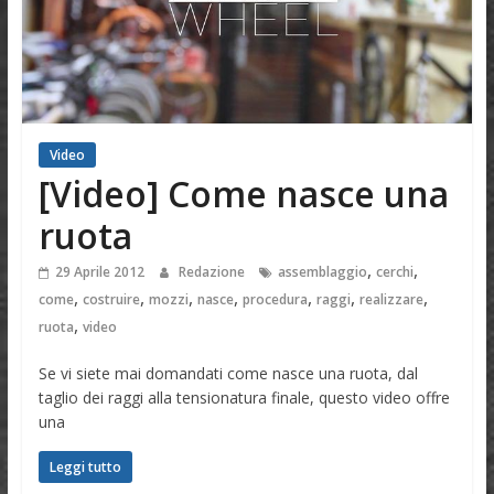
Video
[Video] Come nasce una
ruota
,
,
29 Aprile 2012
Redazione
assemblaggio
cerchi
,
,
,
,
,
,
,
come
costruire
mozzi
nasce
procedura
raggi
realizzare
,
ruota
video
Se vi siete mai domandati come nasce una ruota, dal
taglio dei raggi alla tensionatura finale, questo video offre
una
Leggi tutto