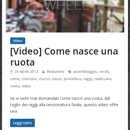
Video
[Video] Come nasce una
ruota
,
,
29 Aprile 2012
Redazione
assemblaggio
cerchi
,
,
,
,
,
,
,
come
costruire
mozzi
nasce
procedura
raggi
realizzare
,
ruota
video
Se vi siete mai domandati come nasce una ruota, dal
taglio dei raggi alla tensionatura finale, questo video offre
una
Leggi tutto