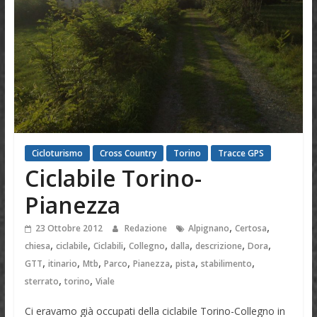
Cicloturismo
Cross Country
Torino
Tracce GPS
Ciclabile Torino-
Pianezza
,
,
23 Ottobre 2012
Redazione
Alpignano
Certosa
,
,
,
,
,
,
,
chiesa
ciclabile
Ciclabili
Collegno
dalla
descrizione
Dora
,
,
,
,
,
,
,
GTT
itinario
Mtb
Parco
Pianezza
pista
stabilimento
,
,
sterrato
torino
Viale
Ci eravamo già occupati della ciclabile Torino-Collegno in