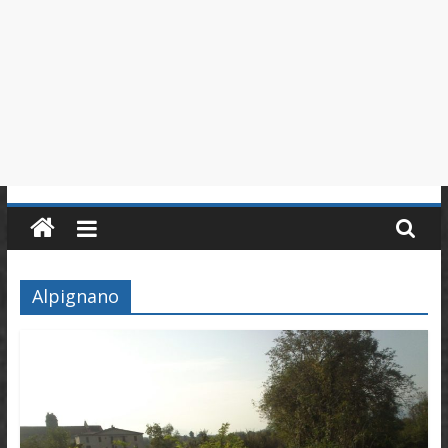
in
Piemonte
Alpignano