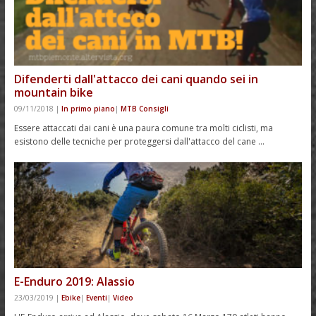
Difenderti dall'attacco dei cani quando sei in
mountain bike
09/11/2018
|
In primo piano
|
MTB Consigli
Essere attaccati dai cani è una paura comune tra molti ciclisti, ma
esistono delle tecniche per proteggersi dall'attacco del cane …
E-Enduro 2019: Alassio
23/03/2019
|
Ebike
|
Eventi
|
Video