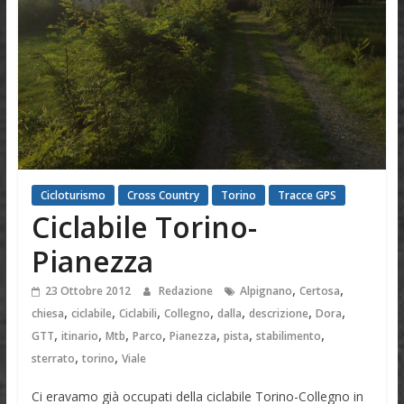
Cicloturismo
Cross Country
Torino
Tracce GPS
Ciclabile Torino-
Pianezza
,
,
23 Ottobre 2012
Redazione
Alpignano
Certosa
,
,
,
,
,
,
,
chiesa
ciclabile
Ciclabili
Collegno
dalla
descrizione
Dora
,
,
,
,
,
,
,
GTT
itinario
Mtb
Parco
Pianezza
pista
stabilimento
,
,
sterrato
torino
Viale
Ci eravamo già occupati della ciclabile Torino-Collegno in