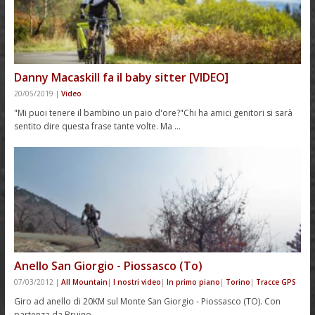
Danny Macaskill fa il baby sitter [VIDEO]
20/05/2019
|
Video
"Mi puoi tenere il bambino un paio d'ore?"Chi ha amici genitori si sarà
sentito dire questa frase tante volte. Ma …
Anello San Giorgio - Piossasco (To)
07/03/2012
|
All Mountain
|
I nostri video
|
In primo piano
|
Torino
|
Tracce GPS
Giro ad anello di 20KM sul Monte San Giorgio - Piossasco (TO). Con
partenza da Bruino …