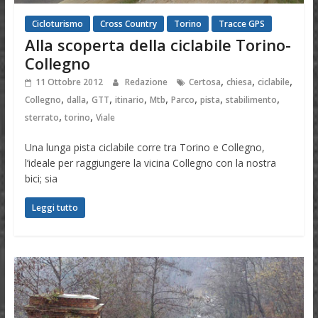
Cicloturismo
Cross Country
Torino
Tracce GPS
Alla scoperta della ciclabile Torino-
Collegno
,
,
,
11 Ottobre 2012
Redazione
Certosa
chiesa
ciclabile
,
,
,
,
,
,
,
,
Collegno
dalla
GTT
itinario
Mtb
Parco
pista
stabilimento
,
,
sterrato
torino
Viale
Una lunga pista ciclabile corre tra Torino e Collegno,
l’ideale per raggiungere la vicina Collegno con la nostra
bici; sia
Leggi tutto