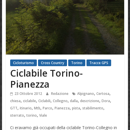
Cicloturismo
Cross Country
Torino
Tracce GPS
Ciclabile Torino-
Pianezza
,
,
23 Ottobre 2012
Redazione
Alpignano
Certosa
,
,
,
,
,
,
,
chiesa
ciclabile
Ciclabili
Collegno
dalla
descrizione
Dora
,
,
,
,
,
,
,
GTT
itinario
Mtb
Parco
Pianezza
pista
stabilimento
,
,
sterrato
torino
Viale
Ci eravamo già occupati della ciclabile Torino-Collegno in