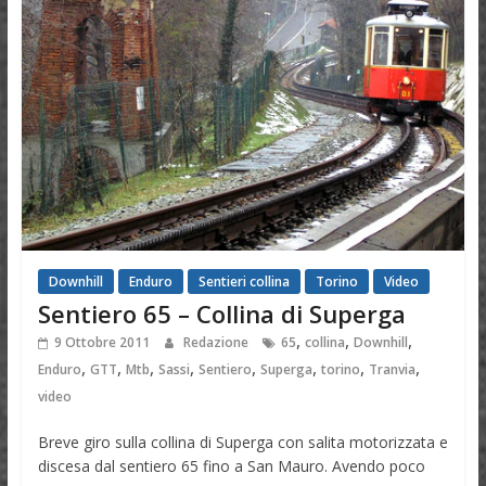
Downhill
Enduro
Sentieri collina
Torino
Video
Sentiero 65 – Collina di Superga
,
,
,
9 Ottobre 2011
Redazione
65
collina
Downhill
,
,
,
,
,
,
,
,
Enduro
GTT
Mtb
Sassi
Sentiero
Superga
torino
Tranvia
video
Breve giro sulla collina di Superga con salita motorizzata e
discesa dal sentiero 65 fino a San Mauro. Avendo poco